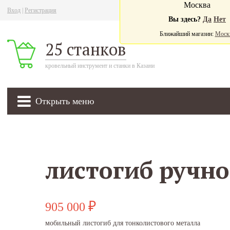
Москва
Вход
|
Регистрация
Ва
Вы здесь?
Да
Нет
Ближайший магазин:
Моск
25 станков
кровельный инструмент и станки в Казани
Открыть меню
905 000
₽
мобильный листогиб для тонколистового металла