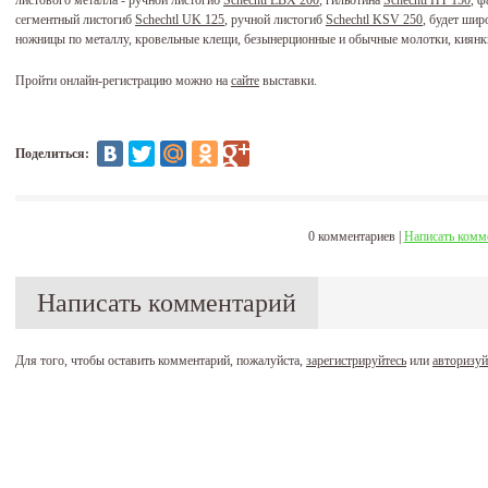
листового металла - ручной листогиб
Schechtl LBX 200
, гильотина
Schechtl HT 150
, 
сегментный листогиб
Schechtl UK 125
, ручной листогиб
Schechtl KSV 250
, будет шир
ножницы по металлу, кровельные клещи, безынерционные и обычные молотки, киянки
Пройти онлайн-регистрацию можно на
сайте
выставки.
Поделиться:
0 комментариев |
Написать комм
Написать комментарий
Для того, чтобы оставить комментарий, пожалуйста,
зарегистрируйтесь
или
авторизуй