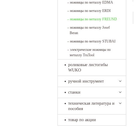
(
–
ножницы по металлу EDMA
у
–
ножницы по металлу ERDI
м
–
ножницы по металлу FREUND
–
ножницы по металлу Josef
Beran
–
ножницы по металлу STUBAI
–
электрические ножницы по
металлу TruTool
роликовые листогибы
WUKO
ручной инструмент
станки
техническая литература и
пособия
товар по акции