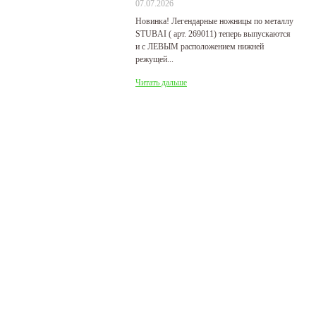
07.07.2026
29
Новинка! Легендарные ножницы по металлу
Р
STUBAI ( арт. 269011) теперь выпускаются
пр
и с ЛЕВЫМ расположением нижней
де
режущей...
Ч
Читать дальше