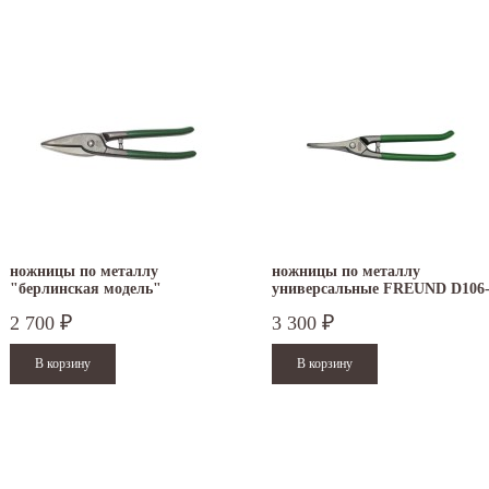
ножницы по металлу
ножницы по металлу
"берлинская модель"
универсальные FREUND D106
FREUND D102-250
250
2 700
3 300
₽
₽