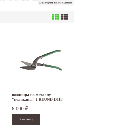
 металла: идеальные, комбинированные,
развернуть описание
жницы по кровельному листовому металлу FREUND
ножницы по металлу
"пеликаны" FREUND D118-
300L
6 000
₽