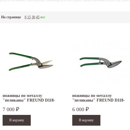
модели пеликаны, Берлинская), ножницы для фигурных, криволинейных резов листового
ниверсальные, подрезные ножницы, ножницы пеликаны для прямых резов. Купить но
ожно в наших офисах, либо с доставкой непосредственно на объект.
На странице
6
15
30
45
все
ножницы по металлу
ножницы по металлу
"пеликаны" FREUND D118-
"пеликаны" FREUND D118-
350
300
7 000
6 000
₽
₽