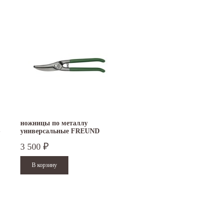
ножницы по металлу
-
универсальные FREUND
D106A-250
3 500
₽