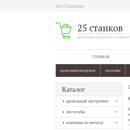
Вход
|
Регистрация
25 станков
кровельный инструмент и станки в 
ГЛАВНАЯ
кровельный инструмент
листогибы
Г
Каталог
кровельный инструмент
Б
листогибы
и
р
ножницы по металлу
о