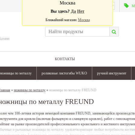
Москва
Валюта:
М
Вы здесь?
Да
Нет
Ближайший магазин:
Москва
Казани
КОНТАКТЫ
ножницы по металлу
роликовые листогибы WUKO
ручной инструмент
лавная
»
ножницы по металлу
»
ножницы по металлу FREUND
ножницы по металлу FREUND
олее чем 100-летняя история немецкой компании FREUND, занимающейся производств
нструмента для кровли (включая фальцевую и сланцевую кровлю), работ с гипсокартон
ейтинг на рынке производителей профессионального кровельного и жестяного инстру
бычные и рычажные ножницы по металлу, удовлетворяющие любые потребности жестян