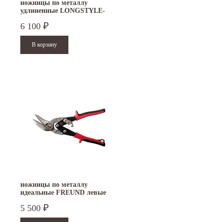
ножницы по металлу
удлиненные LONGSTYLE-
PROFI Freund D22A
6 100
₽
ножницы по металлу
идеальные FREUND левые
5 500
₽