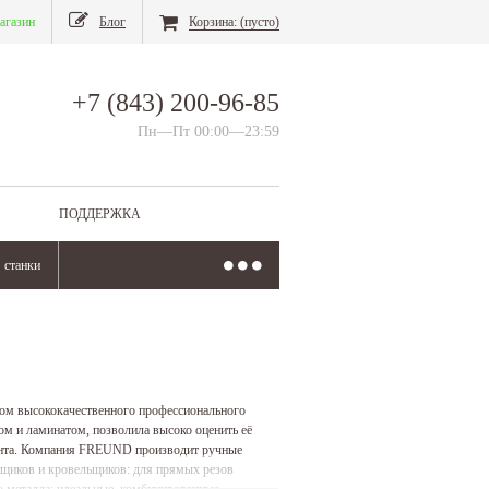
агазин
Блог
Корзина:
(пусто)
+7 (843) 200-96-85
Пн—Пт 00:00—23:59
ПОДДЕРЖКА
станки
ом высококачественного профессионального
ом и ламинатом, позволила высоко оценить её
мента. Компания FREUND производит ручные
щиков и кровельщиков: для прямых резов