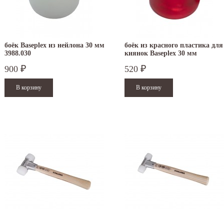
боёк Baseplex из нейлона 30 мм
боёк из красного пластика для
3988.030
киянок Baseplex 30 мм
3966.030
900
520
₽
₽