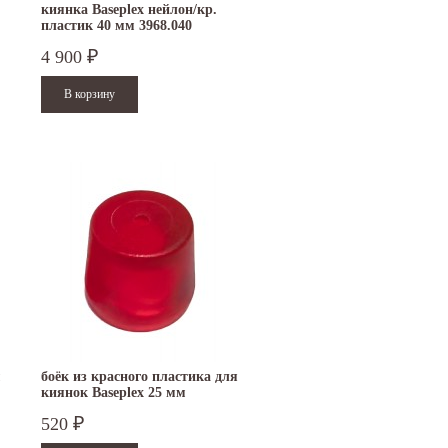
киянка Baseplex нейлон/кр.
пластик 40 мм 3968.040
4 900
₽
15.10.2024
29.12.2023
Приглашаем посетить наш стенд на 30-й
Режим работы офисов в Москве и
ая
Международной промышленной выставке
Петербурге. Москва. 29 декабря 20
"Металл-Экспо'2024", которая пройдет...
9 до 18 часов; с...
Читать дальше
Читать дальше
м
боёк из красного пластика для
киянок Baseplex 25 мм
3966.025
520
₽