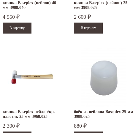
киянка Baseplex (нейлон) 40
киянка Baseplex (нейлон) 25
мм 3908.040
мм 3908.025
4 550
2 600
₽
₽
.12.2025
30.04.2025
ежим работы офисов в новогодние
30 апреля - работаем в обычном режиме с
аздники 2025 - 2026 г.: г. Москва: 29, 30
01 по 04 мая - выходные дни с 05 по 07 м
кабря - работаем в обычном режиме,...
- работаем в обычном режиме с 08 по...
итать дальше
Читать дальше
киянка Baseplex нейлон/кр.
боёк из нейлона Baseplex 25 м
пластик 25 мм 3968.025
3988.025
2 300
880
₽
₽