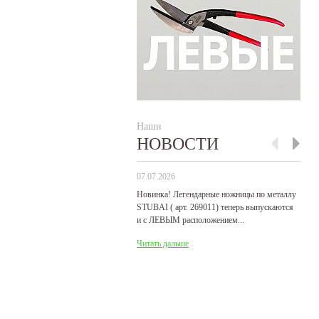
Наши
НОВОСТИ
07.07.2026
29
Новинка! Легендарные ножницы по металлу
Р
STUBAI ( арт. 269011) теперь выпускаются
пр
и с ЛЕВЫМ расположением...
де
Читать дальше
Ч