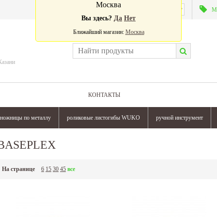
Москва
Валюта:
М
Вы здесь?
Да
Нет
Ближайший магазин:
Москва
Казани
КОНТАКТЫ
ножницы по металлу
роликовые листогибы WUKO
ручной инструмент
BASEPLEX
На странице
6
15
30
45
все