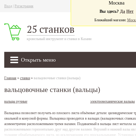
Москва
Вход
|
Регистрация
Ва
Вы здесь?
Да
Нет
Ближайший магазин:
Моск
25 станков
кровельный инструмент и станки в Казани
Открыть меню
Главная
»
станки
»
вальцовочные станки (вальцы)
вальцовочные станки (вальцы)
вальцы ручные
электромеханические вальцы
Вальцовка позволяет получать из плоского листа объёмные детали: цилиндрические т
овальной и конусной формы. Вальцовка проводится в вальцах (вальцовочных станках)
асимметрично расположенными тремя валами. Подаваемый в вальцы лист металла за
расположенными горизонтально друг над другом валами. Верхний и нижний валы яв
толщине обрабатываемого листа, но исключающим его проскальзывание. Установка за