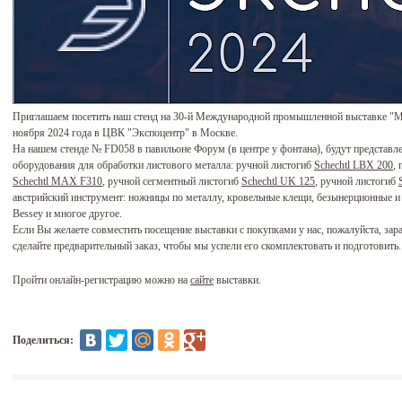
Приглашаем посетить наш стенд на 30-й Международной промышленной выставке "Мет
ноября 2024 года в ЦВК "Экспоцентр" в Москве.
На нашем стенде № FD058 в павильоне Форум (в центре у фонтана), будут представл
оборудования для обработки листового металла: ручной листогиб
Schechtl LBX 200
,
Schechtl MAX F310
, ручной сегментный листогиб
Schechtl UK 125
, ручной листогиб
австрийский инструмент: ножницы по металлу, кровельные клещи, безынерционные 
Bessey и многое другое.
Если Вы желаете совместить посещение выставки с покупками у нас, пожалуйста, зар
сделайте предварительный заказ, чтобы мы успели его скомплектовать и подготовить.
Пройти онлайн-регистрацию можно на
сайте
выставки.
Поделиться: