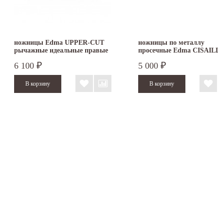
ножницы Edma UPPER-CUT
ножницы по металлу
рычажные идеальные правые
просечные Edma CISAIL
NR1 TP 010155
6 100
5 000
₽
₽