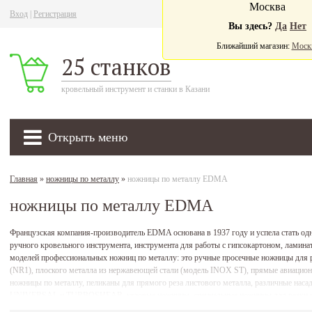
Москва
Вход
|
Регистрация
Ва
Вы здесь?
Да
Нет
Ближайший магазин:
Моск
25 станков
кровельный инструмент и станки в Казани
Открыть меню
Главная
»
ножницы по металлу
»
ножницы по металлу EDMA
ножницы по металлу EDMA
Французская компания-производитель EDMA основана в 1937 году и успела стать о
ручного кровельного инструмента, инструмента для работы с гипсокартоном, ламина
моделей профессиональных ножниц по металлу: это ручные просечные ножницы для 
(NR1), плоского металла из нержавеющей стали (модель INOX ST), прямые авиаци
ножницы по металлу, пеликаны для прямого реза листового металла, различные наса
UNIVERSAL и TURBOSHEAR, угловые ножницы, специальные ножницы для резки ши
ножницы по металлу марки EDMA можно в наших офисах, либо с доставкой прямо на