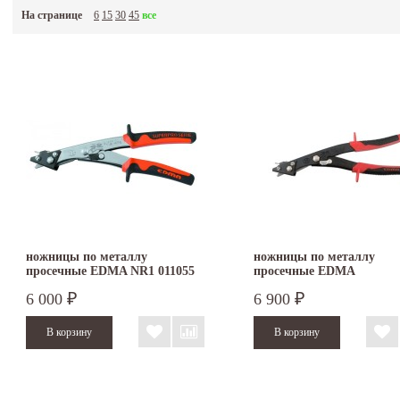
На странице
6
15
30
45
все
ножницы по металлу
ножницы по металлу
просечные EDMA NR1 011055
просечные EDMA
SUPERCOUP INOX 01125
6 000
6 900
₽
₽