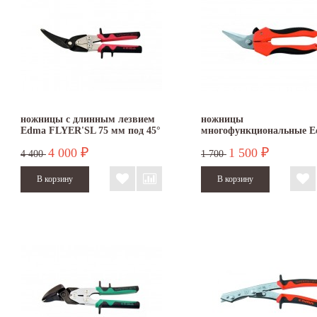
ножницы с длинным лезвием
ножницы
Edma FLYER'SL 75 мм под 45°
многофункциональные 
левые
PLURICOUP' ERGO с
4 000
1 500
₽
₽
изогнутыми лезвиями
4 400
1 700