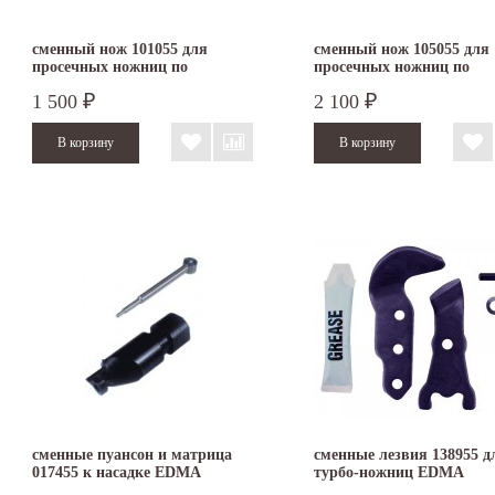
сменный нож 101055 для
сменный нож 105055 для
просечных ножниц по
просечных ножниц по
плоскому металлу EDMA
плоскому металлу EDMA
1 500
2 100
₽
₽
INOX
сменные пуансон и матрица
сменные лезвия 138955 д
017455 к насадке EDMA
турбо-ножниц EDMA
NIBBLEX
TURBOSHEAR 038955