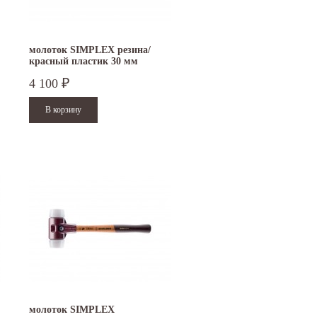
молоток SIMPLEX резина/
красный пластик 30 мм
3026.030
4 100
₽
15.10.2024
29.12.2023
Приглашаем посетить наш стенд на 30-й
Режим работы офисов в Москве и
ая
Международной промышленной выставке
Петербурге. Москва. 29 декабря 20
"Металл-Экспо'2024", которая...
9 до 18 часов; с 30...
Читать дальше
Читать дальше
молоток SIMPLEX