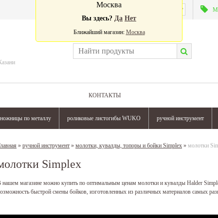
Москва
Валюта:
М
Вы здесь?
Да
Нет
Ближайший магазин:
Москва
Казани
КОНТАКТЫ
ножницы по металлу
роликовые листогибы WUKO
ручной инструмент
лавная
»
ручной инструмент
»
молотки, кувалды, топоры и бойки Simplex
»
молотки Si
молотки Simplex
 нашем магазине можно купить по оптимальным ценам молотки и кувалды Halder Simpl
озможность быстрой смены бойков, изготовленных из различных материалов самых раз