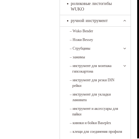
роликовые листогибы
WUKO
ручной инструмент
–
Wuko Bender
–
Ножи Bessey
–
Струбцины
–
зажимы
–
инструмент для монтажа
гипсокартона
–
инструмент для резки DIN
рейки
–
инструмент для укладки
ламината
–
инструмент и аксессуары для
пайки
–
киянки и бойки Baseplex
–
клещи для соединения профиля