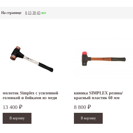
На странице
6
15
30
45
все
молоток Simplex с усиленной
киянка SIMPLEX резина/
головкой и бойками из меди
красный пластик 60 мм
30 мм 3704.030
3026.060
13 400
8 800
₽
₽