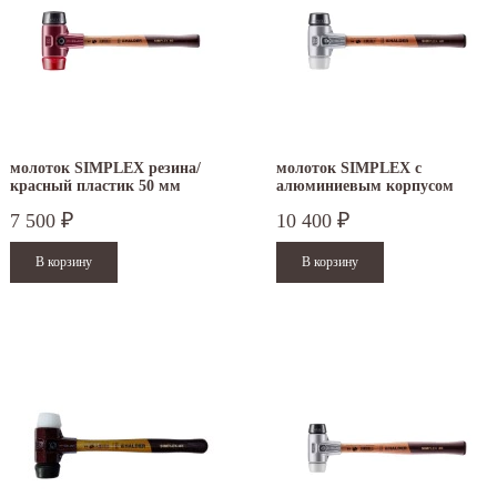
молоток SIMPLEX резина/
молоток SIMPLEX с
красный пластик 50 мм
алюминиевым корпусом
3026.050
резина/суперпластик 50 мм
7 500
10 400
₽
₽
3127.050