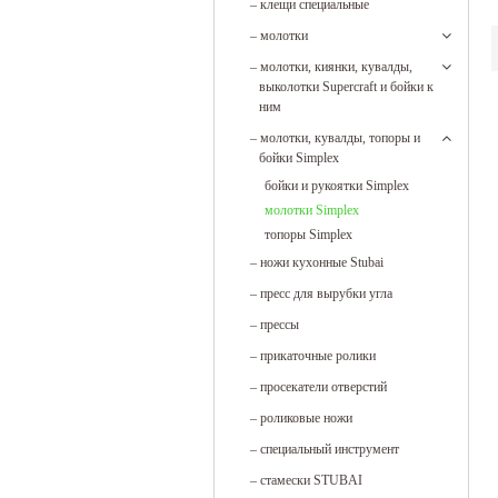
–
клещи специальные
–
молотки
–
молотки, киянки, кувалды,
выколотки Supercraft и бойки к
ним
–
молотки, кувалды, топоры и
бойки Simplex
бойки и рукоятки Simplex
молотки Simplex
топоры Simplex
–
ножи кухонные Stubai
–
пресс для вырубки угла
–
прессы
–
прикаточные ролики
–
просекатели отверстий
–
роликовые ножи
–
специальный инструмент
–
стамески STUBAI