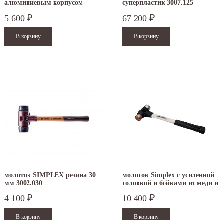
алюминиевым корпусом
суперпластик 3007.125
суперпластик/
5 600
67 200
₽
₽
термопластичный эластомер
3137.030
молоток SIMPLEX резина 30
молоток Simplex с усиленной
мм 3002.030
головкой и бойками из меди и
алюминия 30 мм 3749.030
4 100
10 400
₽
₽