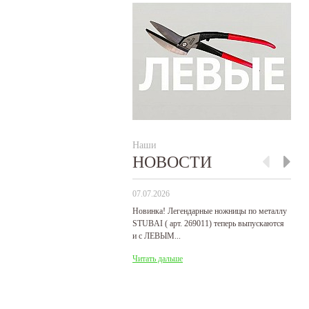
Наши
НОВОСТИ
07.07.2026
29
Новинка! Легендарные ножницы по металлу
Р
STUBAI ( арт. 269011) теперь выпускаются
пр
и с ЛЕВЫМ...
де
Читать дальше
Ч