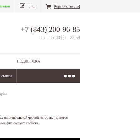
агазин
Блог
Корзина:
(пусто)
+7 (843) 200-96-85
Пн—Пт 00:00—23:59
ПОДДЕРЖКА
станки
mplex
ex отличительной чертой которых является
ных физических свойств.