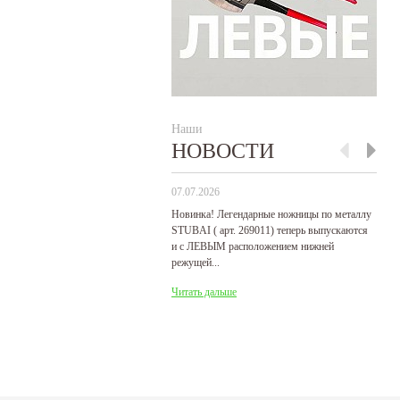
Наши
НОВОСТИ
07.07.2026
29
Новинка! Легендарные ножницы по металлу
Р
STUBAI ( арт. 269011) теперь выпускаются
пр
и с ЛЕВЫМ расположением нижней
де
режущей...
Ч
Читать дальше