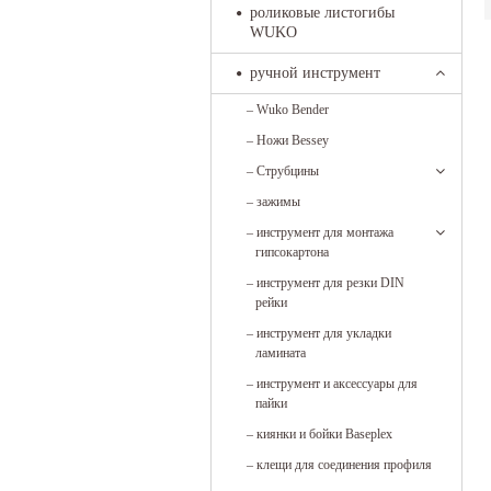
роликовые листогибы
WUKO
ручной инструмент
–
Wuko Bender
–
Ножи Bessey
–
Струбцины
–
зажимы
–
инструмент для монтажа
гипсокартона
–
инструмент для резки DIN
рейки
–
инструмент для укладки
ламината
–
инструмент и аксессуары для
пайки
–
киянки и бойки Baseplex
–
клещи для соединения профиля