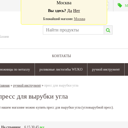
Москва
Валюта:
М
Вы здесь?
Да
Нет
Ближайший магазин:
Москва
Казани
КОНТАКТЫ
ножницы по металлу
роликовые листогибы WUKO
ручной инструмент
лавная
»
ручной инструмент
»
пресс для вырубки угла
пресс для вырубки угла
 нашем магазине можно купить пресс для вырубки угла (угловырубной пресс).
На странице
6
15
30
45
все