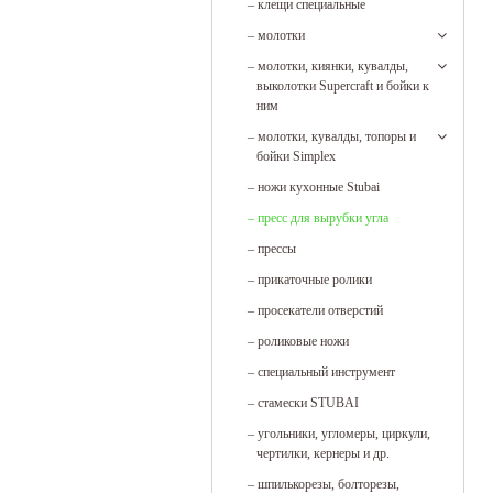
–
клещи специальные
–
молотки
–
молотки, киянки, кувалды,
выколотки Supercraft и бойки к
ним
–
молотки, кувалды, топоры и
бойки Simplex
–
ножи кухонные Stubai
–
пресс для вырубки угла
–
прессы
–
прикаточные ролики
–
просекатели отверстий
–
роликовые ножи
–
специальный инструмент
–
стамески STUBAI
–
угольники, угломеры, циркули,
чертилки, кернеры и др.
–
шпилькорезы, болторезы,