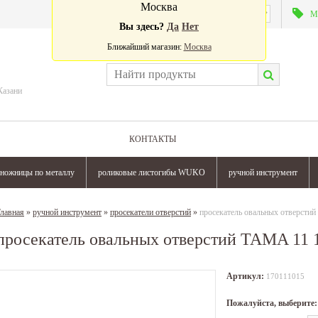
Москва
Валюта:
М
Вы здесь?
Да
Нет
Ближайший магазин:
Москва
Казани
КОНТАКТЫ
ножницы по металлу
роликовые листогибы WUKO
ручной инструмент
лавная
»
ручной инструмент
»
просекатели отверстий
»
просекатель овальных отверсти
просекатель овальных отверстий TAMA 11 
Артикул:
170111015
Пожалуйста, выберите: