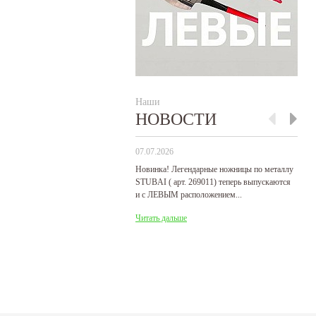
Наши
НОВОСТИ
07.07.2026
29
Новинка! Легендарные ножницы по металлу
Р
STUBAI ( арт. 269011) теперь выпускаются
пр
и с ЛЕВЫМ расположением...
де
Читать дальше
Ч