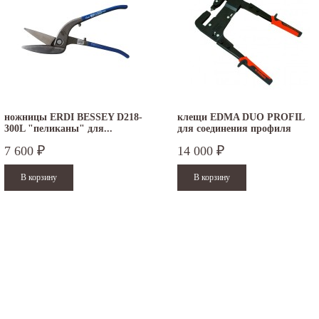
ножницы ERDI BESSEY D218-
клещи EDMA DUO PROFIL
300L "пеликаны" для...
для соединения профиля
7 600
14 000
₽
₽