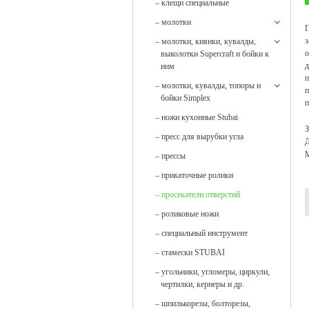
–
клещи специальные
–
молотки
П
з
–
молотки, киянки, кувалды,
о
выколотки Supercraft и бойки к
д
ним
п
–
молотки, кувалды, топоры и
п
бойки Simplex
п
–
ножи кухонные Stubai
З
–
пресс для вырубки угла
Д
М
–
прессы
–
прикаточные ролики
–
просекатели отверстий
–
роликовые ножи
–
специальный инструмент
–
стамески STUBAI
–
угольники, угломеры, циркули,
чертилки, кернеры и др.
–
шпилькорезы, болторезы,