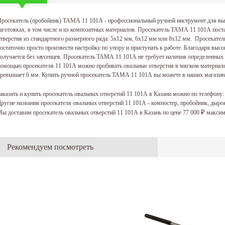
росекатель (пробойник) ТАМА 11 101А - профессиональный ручной инструмент для вы
аготовках, в том числе и из композитных материалов. Просекатель ТАМА 11 101А пост
тверстия из стандартного размерного ряда: 5х12 мм, 6х12 мм или 8х12 мм. Просекатель
остаточно просто произвести настройку по упору и приступать к работе. Благодаря высо
олучается без заусенцев. Просекатель ТАМА 11 101А не требует наличия определенных 
омощью просекателя 11 101А можно пробивать овальные отверстия в мягком материале (к
ревышает 6 мм. Купить ручной просекатель ТАМА 11 101А вы можете в наших магазинах
аказать и купить просекатель овальных отверстий 11 101А в Казани можно по телефону
ругие названия просекателя овальных отверстий 11 101А - компостер, пробойник, дыр
ы доставим просекатель овальных отверстий 11 101А в Казань по цене 77 000
максим
₽
Рекомендуем посмотреть