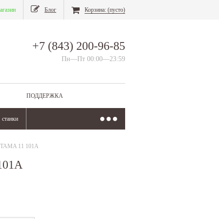
агазин
Блог
Корзина:
(пусто)
+7 (843) 200-96-85
Пн—Пт 00:00—23:59
ПОДДЕРЖКА
станки
й TAMA 11 101А
101А