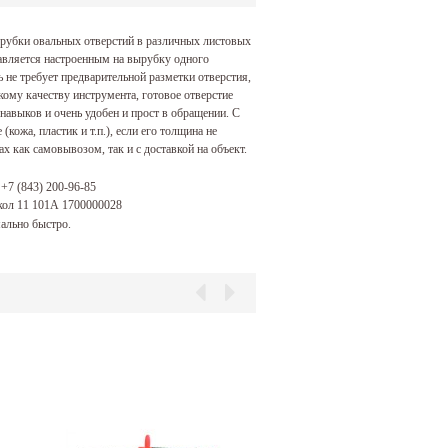
рубки овальных отверстий в различных листовых
авляется настроенным на вырубку одного
 не требует предварительной разметки отверстия,
кому качеству инструмента, готовое отверстие
навыков и очень удобен и прост в обращении. С
ожа, пластик и т.п.), если его толщина не
 как самовывозом, так и с доставкой на объект.
:
+7 (843) 200-96-85
окол 11 101А 1700000028
ально быстро.