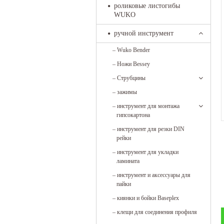
роликовые листогибы
WUKO
ручной инструмент
–
Wuko Bender
–
Ножи Bessey
–
Струбцины
–
зажимы
–
инструмент для монтажа
гипсокартона
–
инструмент для резки DIN
рейки
–
инструмент для укладки
ламината
–
инструмент и аксессуары для
пайки
–
киянки и бойки Baseplex
–
клещи для соединения профиля