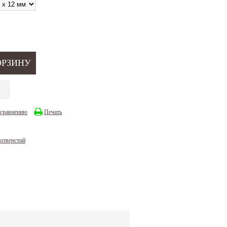
 сравнению
Печать
 отверстий