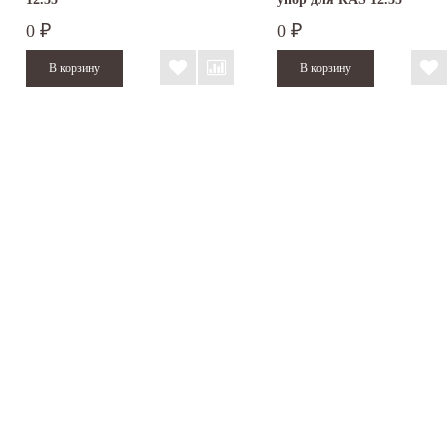
0
0
₽
₽