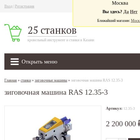
Москва
Вход
|
Регистрация
Ва
Вы здесь?
Да
Нет
Ближайший магазин:
Моск
25 станков
кровельный инструмент и станки в Казани
Открыть меню
Главная
»
станки
»
зиговочные машины
»
зиговочная машина RAS 12.35-3
зиговочная машина RAS 12.35-3
Артикул:
12.35-3
2 200 000