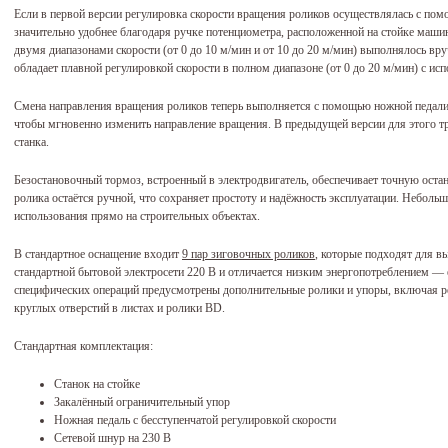
Если в первой версии регулировка скорости вращения роликов осуществлялась с пом
значительно удобнее благодаря ручке потенциометра, расположенной на стойке маши
двумя диапазонами скорости (от 0 до 10 м/мин и от 10 до 20 м/мин) выполнялось вр
обладает плавной регулировкой скорости в полном диапазоне (от 0 до 20 м/мин) с ис
Смена направления вращения роликов теперь выполняется с помощью ножной педали,
чтобы мгновенно изменить направление вращения. В предыдущей версии для этого тр
станка.
Безостановочный тормоз, встроенный в электродвигатель, обеспечивает точную оста
ролика остаётся ручной, что сохраняет простоту и надёжность эксплуатации. Неболь
использования прямо на строительных объектах.
В стандартное оснащение входит
9 пар зиговочных роликов
, которые подходят для 
стандартной бытовой электросети 220 В и отличается низким энергопотреблением — 
специфических операций предусмотрены дополнительные ролики и упоры, включая р
круглых отверстий в листах и ролики BD.
Стандартная комплектация:
Станок на стойке
Закалённый ограничительный упор
Ножная педаль с бесступенчатой регулировкой скорости
Сетевой шнур на 230 В