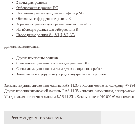
2 лотка для роликов
Отбортовочные ролики BC
Наклонные ролики для двойного фальца SD
Обжимные гофрирующие ролики Е
Коробчатые ролики для прямоугольного зига SK
Изгибающие ролики для отбортовки ВВ
Проводящие ролики V1, V1,5, V2, V3
Дополнительные опции:
Другие комплекты роликов
Специальная упорная пластина для роликов BD
Специальная упорная пластина для изоляционных работ
Закалённый полукруглый упор для внутренней отбортовки
Заказать и купить зиговочная машина RAS 11.35 в Казани можно по телефону:
+7 (84
Другие названия зиговочной машины RAS 11.35 - зиговка, зиг-машина, электромеха
Мы доставим зиговочная машина RAS 11.35 в Казань по цене 910 000
максимально
₽
Рекомендуем посмотреть