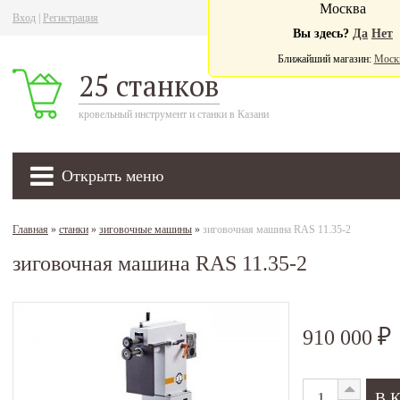
Москва
Вход
|
Регистрация
Ва
Вы здесь?
Да
Нет
Ближайший магазин:
Моск
25 станков
кровельный инструмент и станки в Казани
Открыть меню
Главная
»
станки
»
зиговочные машины
»
зиговочная машина RAS 11.35-2
зиговочная машина RAS 11.35-2
910 000
₽